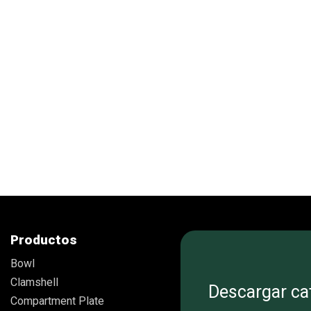
(MEAL TRAY)
Com
Compartment Plate
Productos
Bowl
Clamshell
Descargar ca
Compartment Plate