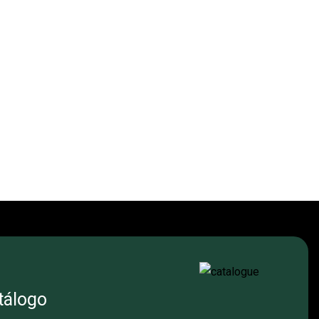
partment Plate
Compartment Plat
tálogo