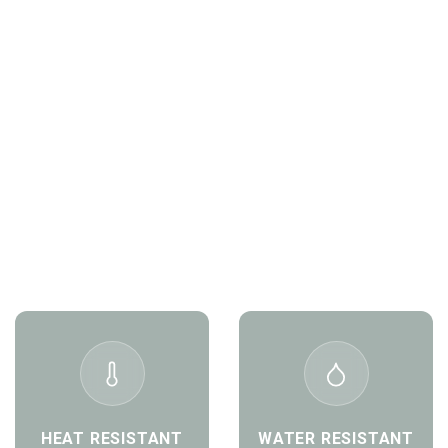
Length
282 mm
Width
220 mm
Depth
30 mm
Microwave Safe
Yes
PFAS Free
Yes
Freezer Safe
Yes
Compostable
Yes
Re - Cyclability
Yes
HEAT RESISTANT
WATER RESISTANT