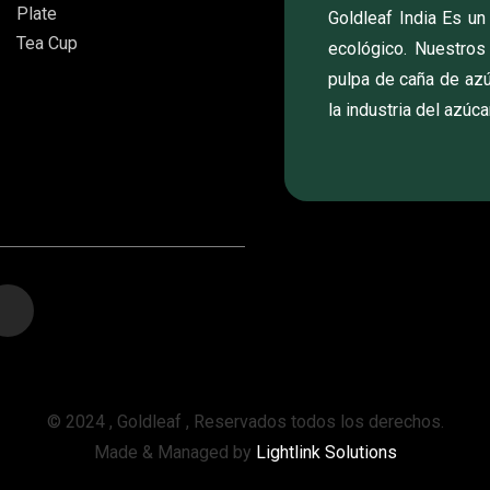
Plate
Goldleaf India Es un
Tea Cup
ecológico. Nuestro
pulpa de caña de az
la industria del azúcar
© 2024 , Goldleaf , Reservados todos los derechos.
Made & Managed by
Lightlink Solutions